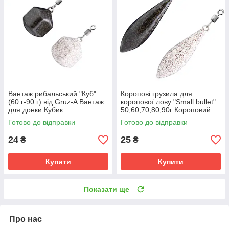
Вантаж рибальський "Куб"
Коропові грузила для
(60 г-90 г) від Gruz-A Вантаж
коропової лову "Small bullet"
для донки Кубик
50,60,70,80,90г Короповий
вантаж куля для лову коропа
Готово до відправки
Готово до відправки
24
25
₴
₴
Купити
Купити
Показати ще
Про нас