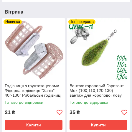
Вітрина
Новинка
Топ продажів
Годівниця з грунтозацепами
Вантаж короповий Горизонт
Фідерна годівниця "Зачіп"
Мох (100,110,120,130)
40г-130г Рибальські годівниці
вантаж для коропової лову
для сильної течії
(Грузила короп)
Готово до відправки
Готово до відправки
21
35
₴
₴
Купити
Купити