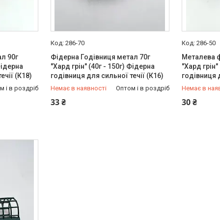
286-70
286-50
л 90г
Фідерна Годівниця метал 70г
Металева ф
 Фідерна
"Хард грін" (40г - 150г) Фідерна
"Хард грін"
ечії (К18)
годівниця для сильної течії (К16)
годівниця д
м і в роздріб
Немає в наявності
Оптом і в роздріб
Немає в ная
+380 (97) 949-97-05
+380 (97) 
33 ₴
30 ₴