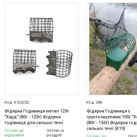
В наявності
4
Тип
Годівниця
14
Вид годівниці
Сітчасті/клітини
17
Конструкція
Відкрита
17
Форма
Кругла
17
Матеріал
Метал
17
X120C32
286
Фідерна Годівниця метал 120г
Наявність грузила
Фідерна Годівниця з
"Хард" (80г - 120г) Фідерна
грунтозацепами 100г "Ха
Так
17
годівниця для сильної течії
(80г - 150г) Фідерна го
сильної течії (К19)
Готово до
Оптом і в
Країна виробник
відправки
роздріб
Готово до
Опто