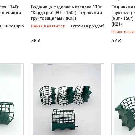
ечії 140г
Годівниця фідерна металева 130г
Годівниця 
Годівниця з
"Хард грін" (80г - 150г) Годівниця з
грунтозаце
грунтозацепами (К23)
(80г - 150г
(К21)
м і в роздріб
Немає в наявності
Оптом і в роздріб
Немає в ная
+380 (97) 949-97-05
+380 (97) 
38 ₴
52 ₴