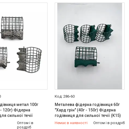
0
286-60
дівниця метал 100г
Металева фідерна годівниця 60г
 - 120г) Фідерна
"Хард грін" (40г - 150г) Фідерна
для сильної течії
годівниця для сильної течії (К15)
Оптом і в
Немає в наявності
Оптом і в роздріб
роздріб