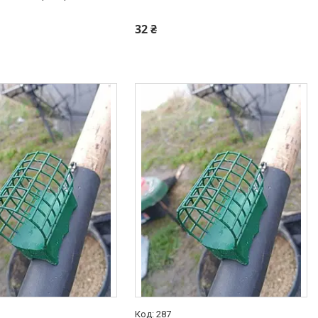
+380 (97) 949-97-05
32 ₴
287