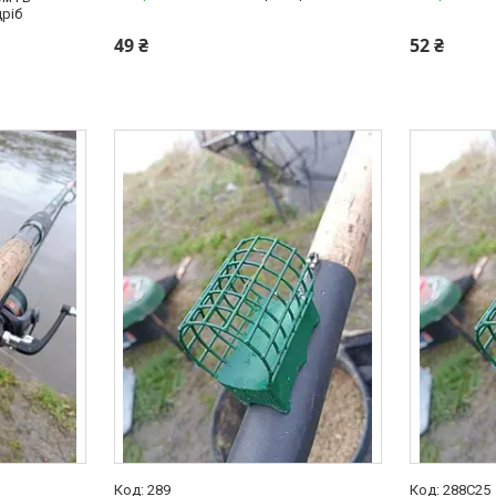
ріб
49 ₴
52 ₴
289
288C25