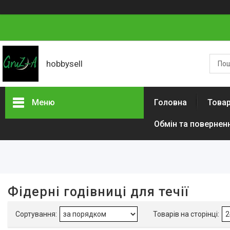
hobbysell
Меню
Головна
Товар
Обмін та повернен
Фільтри
Діапазон цін, ₴
Вага, г
Фідерні годівниці для течії
Наявність