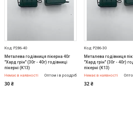
P286-40
P286-30
Металева годівниця пікерна 40г
Металева годівниця пік
"Хард грін" (30г - 40г) годівниці
"Хард грін" (30г - 40г) г
пікерні (К13)
пікерні (К13)
Немає в наявності
Оптом і в роздріб
Немає в наявності
Опто
+380 (97) 949-97-05
+380 (97) 949-97-05
30 ₴
32 ₴