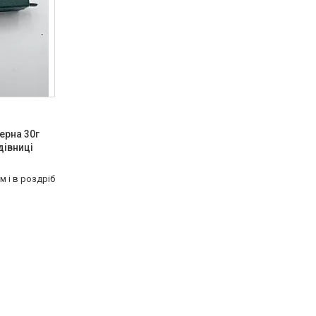
ерна 30г
одівниці
м і в роздріб