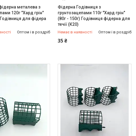
фідерна металева з
Фідерна Годівниця з
пами 120г "Хард грін"
грунтозацепами 110г "Хард грін"
) Годівниця для фідера
(80г - 150г) Годівниця фідерна для
течії (К20)
вності
Оптом і в роздріб
Немає в наявності
Оптом і в роздріб
949-97-05
+380 (97) 949-97-05
35 ₴