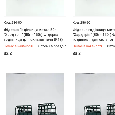
286-80
286-90
Фідерна Годівниця метал 80г
Фідерна годівниця мета
"Хард грін" (80г - 150г) Фідерна
"Хард грін" (80г - 150г)
годівниця для сильної течії (К18)
годівниця для сильної т
Немає в наявності
Оптом і в роздріб
Немає в наявності
Опто
+380 (97) 949-97-05
+380 (97) 949-97-05
32 ₴
33 ₴