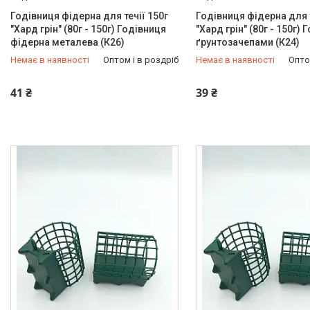
Годівниця фідерна для течії 150г
Годівниця фідерна для т
"Хард грін" (80г - 150г) Годівниця
"Хард грін" (80г - 150г) 
фідерна металева (К26)
ґрунтозачепами (К24)
Немає в наявності
Оптом і в роздріб
Немає в наявності
Опто
+380 (97) 949-97-05
+380 (97) 949-97-05
41 ₴
39 ₴