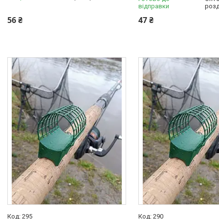
відправки
розд
Україна
17
56 ₴
47 ₴
Виробник
Оригінал
6
295
290