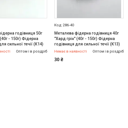
286-40
ідерна годівниця 50г
Металева фідерна годівниця 40г
 (40г - 150г) Фідерна
"Хард грін" (40г - 150г) Фідерна
ля сильної течії (К14)
годівниця для сильної течії (К13)
вності
Оптом і в роздріб
Немає в наявності
Оптом і в роздріб
949-97-05
+380 (97) 949-97-05
30 ₴