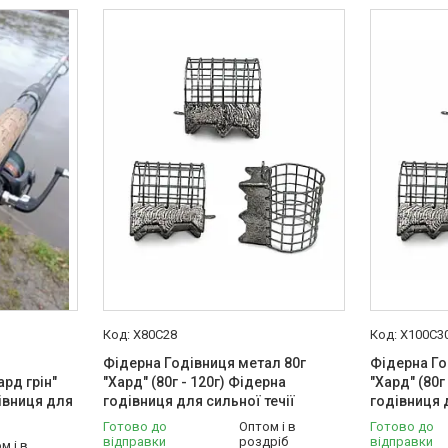
X80C28
X100C3
Фідерна Годівниця метал 80г
Фідерна Го
рд грін"
"Хард" (80г - 120г) Фідерна
"Хард" (80г
дівниця для
годівниця для сильної течії
годівниця 
Готово до
Оптом і в
Готово до
відправки
роздріб
відправки
м і в