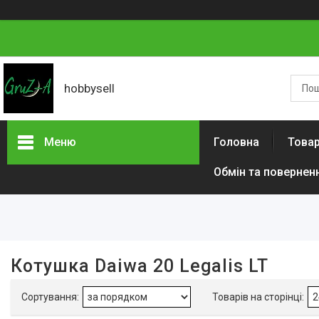
hobbysell
Меню
Головна
Товар
Обмін та повернен
Фільтри
Діапазон цін, ₴
Стан
Котушка Daiwa 20 Legalis LT
Новий
1
Тип