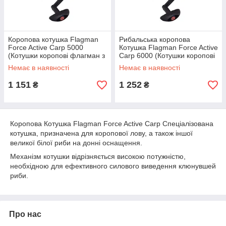
Коропова котушка Flagman
Рибальська коропова
Force Active Carp 5000
Котушка Flagman Force Active
(Котушки коропові флагман з
Carp 6000 (Котушки коропові
байтранером)
флагман з байтранером)
Немає в наявності
Немає в наявності
1 151
1 252
₴
₴
Коропова Котушка Flagman Force Active Carp Спеціалізована
котушка, призначена для коропової лову, а також іншої
великої білої риби на донні оснащення.
Механізм котушки відрізняється високою потужністю,
необхідною для ефективного силового виведення клюнувшей
риби.
Про нас