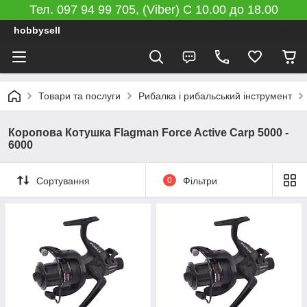
Тел. 097 94 99 705, (Viber) C 10.00 до 18.00
hobbysell
Товари та послуги
Рибалка і рибальський інструмент
Коропова Котушка Flagman Force Active Carp 5000 -
6000
Сортування
0
Фільтри