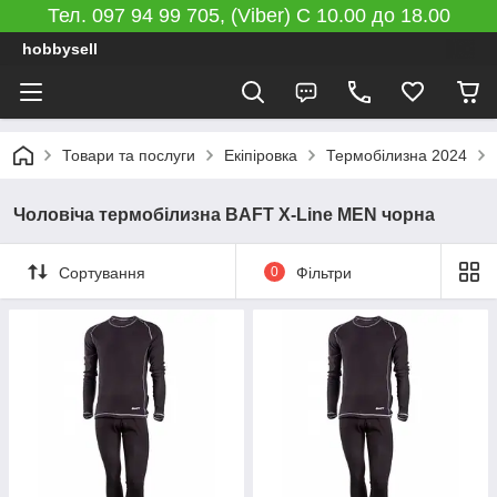
Тел. 097 94 99 705, (Viber) C 10.00 до 18.00
hobbysell
Товари та послуги
Екіпіровка
Термобілизна 2024
Чоловіча термобілизна BAFT X-Line MEN чорна
Сортування
0
Фільтри