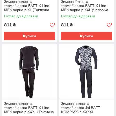
Зимова чоловіча
Зимова Флісова
термобілизна BAFT X-Line
термобілизна BAFT X-Line
MEN чорна р.XL (Тактична
MEN чорна р.XXL (Чоловіча
термобілизна)
термобілизна тактична)
Готово до відправки
Готово до відправки
811
811
₴
₴
Купити
Купити
Зимова чоловіча
Зимова чоловіча
термобілизна BAFT X-Line
термобілизна 4xl BAFT
MEN чорна р.XXXL (Тактична
KOMPASS p.XXXXL