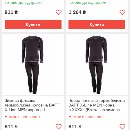
зимова термобілизна)
(Батальна зимова
Готово до відправки
Готово до відправки
термобілизна для чоловіків)
811
1 264
₴
₴
Купити
Купити
Зимова флісова
Чорна чоловіча термобілизна
термобілизна чоловіча BAFT
BAFT X-Line MEN чорна
X-Line MEN чорна р.L
р.XXXXL (Батальна зимова
(Термобілизна з флісу)
термобілизна флісова)
Немає в наявності
Немає в наявності
811
811
₴
₴