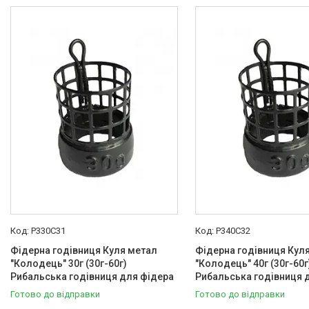
В наявності
4
Тип
Годівниця
4
Вид годівниці
Сітчасті/клітини
4
Конструкція
Відкрита
4
Форма
Кругла
4
Матеріал
Метал
4
P330С31
P340С32
Фідерна годівниця Куля метал
Наявність грузила
Фідерна годівниця Кул
"Колодець" 30г (30г-60г)
"Колодець" 40г (30г-60г
Так
4
Рибальська годівниця для фідера
Рибальська годівниця 
Готово до відправки
Готово до відправки
Країна виробник