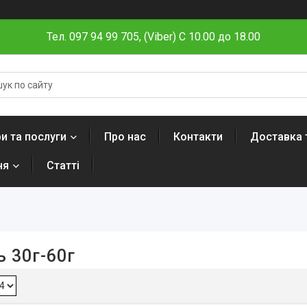
Тел. 097 94 99 705, (Viber) C 10.00 до 18.00
и та послуги
Про нас
Контакти
Доставка 
ня
Статті
 30г-60г