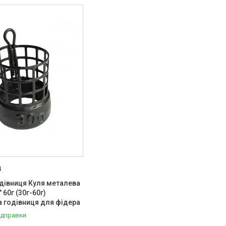
4
дівниця Куля металева
60г (30г-60г)
 годівниця для фідера
ідправки