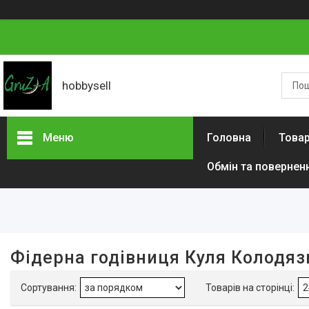
hobbysell
Меню
Головна
Товар
Обмін та повернен
Фільтри
Діапазон цін, ₴
Вага, г
Фідерна годівниця Куля Колодязь
Наявність