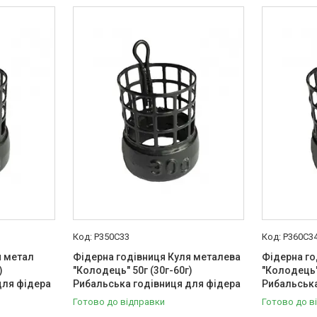
P350С33
P360С3
я метал
Фідерна годівниця Куля металева
Фідерна го
)
"Колодець" 50г (30г-60г)
"Колодець" 
для фідера
Рибальська годівниця для фідера
Рибальська
Готово до відправки
Готово до в