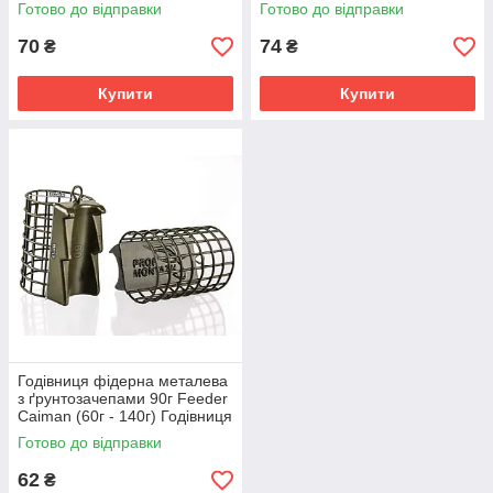
Годівниця для фідера
Годівниця для фідера
Готово до відправки
Готово до відправки
70
74
₴
₴
Купити
Купити
Годівниця фідерна металева
з ґрунтозачепами 90г Feeder
Caiman (60г - 140г) Годівниця
для риболовлі
Готово до відправки
62
₴