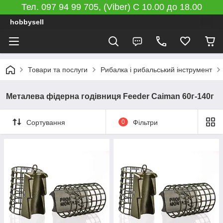
Тел. 097 94 99 705, (Viber) C 10.00 до 18.00
hobbysell
Товари та послуги
Рибалка і рибальський інструмент
Металева фідерна годівниця Feeder Caiman 60г-140г
Сортування
0
Фільтри