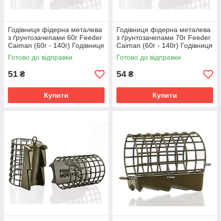
Годівниця фідерна металева
Годівниця фідерна металева
з ґрунтозачепами 60г Feeder
з ґрунтозачепами 70г Feeder
Caiman (60г - 140г) Годівниця
Caiman (60г - 140г) Годівниця
для фідера
для фідера
Готово до відправки
Готово до відправки
51
54
₴
₴
Купити
Купити