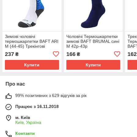
Зимові чоловічі
Чоловічі Термошкарпетки
Трек
термошкарпетки BAFT ARI
зимові BAFT BRUMAL сині
Терм
M (44-45) Трекінгові
M 42р-43р
BAFT
термошкарпетки
Термошкарпетки для
сині
237
166
162
₴
₴
повсякденного носіння
Тер
повс
Купити
Купити
Про нас
99% позитивних з 629 відгуків за рік
Працює з 16.11.2018
м. Київ
Київ, Україна
Контакти