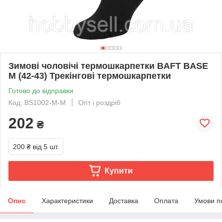
Зимові чоловічі термошкарпетки BAFT BASE
M (42-43) Трекінгові термошкарпетки
Готово до відправки
Код: BS1002-M-M
Опт і роздріб
202
₴
200 ₴
від 5 шт.
Купити
Опис
Характеристики
Доставка
Оплата
Умови п