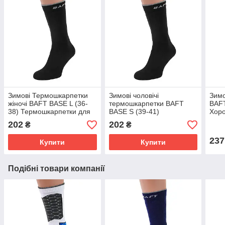
Зимові Термошкарпетки
Зимові чоловічі
Зимо
жіночі BAFT BASE L (36-
термошкарпетки BAFT
BAFT
38) Термошкарпетки для
BASE S (39-41)
Хоро
повсякденного носіння
Термошкарпетки для
202
202
₴
₴
зимової риболовлі
237
Купити
Купити
Подібні товари компанії