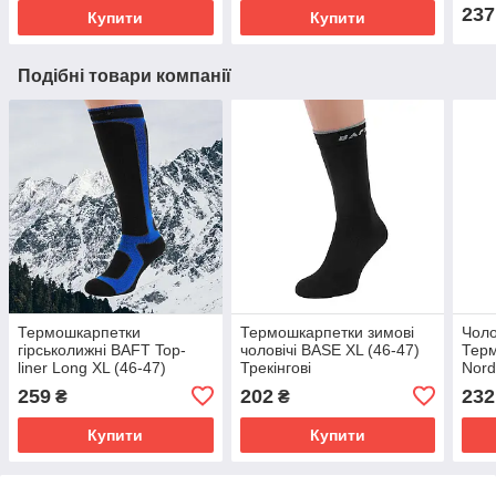
237
Купити
Купити
Подібні товари компанії
Термошкарпетки
Термошкарпетки зимові
Чоло
гірськолижні BAFT Top-
чоловічі BASE XL (46-47)
Тер
liner Long XL (46-47)
Трекінгові
Nord
Шкарпетки зимові високі
термошкарпетки БАФТ
Висо
259
202
232
₴
₴
Купити
Купити