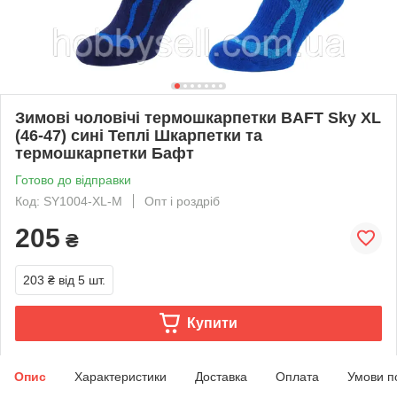
Зимові чоловічі термошкарпетки BAFT Sky XL
(46-47) сині Теплі Шкарпетки та
термошкарпетки Бафт
Готово до відправки
Код: SY1004-XL-M
Опт і роздріб
205
₴
203 ₴
від 5 шт.
Купити
Опис
Характеристики
Доставка
Оплата
Умови п