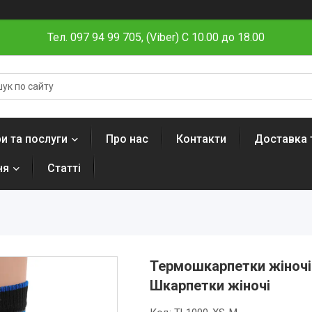
Тел. 097 94 99 705, (Viber) C 10.00 до 18.00
и та послуги
Про нас
Контакти
Доставка 
ня
Статті
Термошкарпетки жіночі 
Шкарпетки жіночі