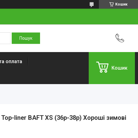
Кошик
та оплата
Кошик
Top-liner BAFT XS (36р-38р) Хороші зимові