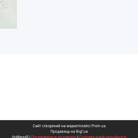
Сайт створений на маркетплейсі
Prom.ua
Продавець на Bigl.ua
Hobbysell |
Поскаржитися на контент
|
Політика конфіденційності