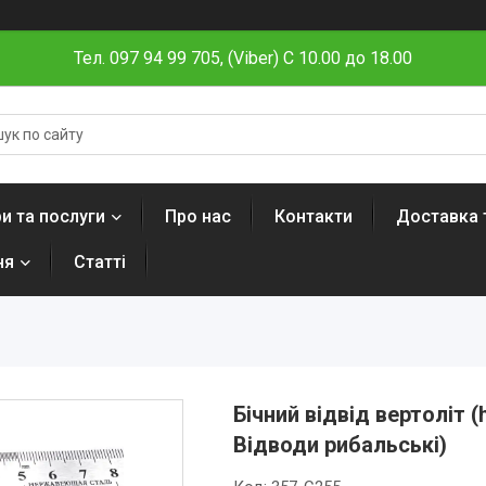
Тел. 097 94 99 705, (Viber) C 10.00 до 18.00
и та послуги
Про нас
Контакти
Доставка 
ня
Статті
Бічний відвід вертоліт 
Відводи рибальські)