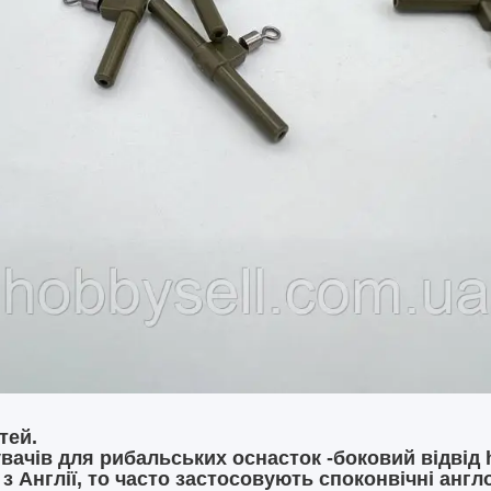
тей.
чів для рибальських оснасток -боковий відвід hel
з Англії, то часто застосовують споконвічні анг