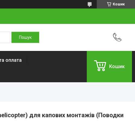
Кошик
та оплата
Кошик
(helicopter) для капових монтажів (Поводки