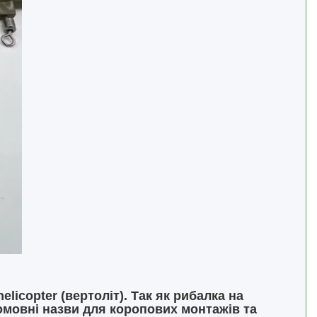
icopter (вертоліт). Так як рибалка на
ломовні назви для коропових монтажів та