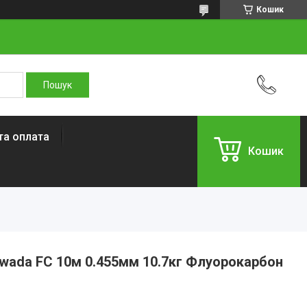
Кошик
та оплата
Кошик
wada FC 10м 0.455мм 10.7кг Флуорокарбон