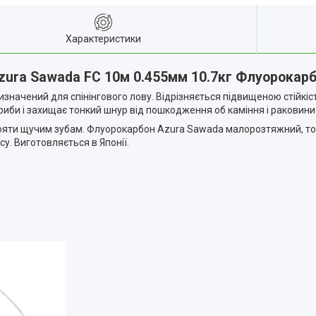
Характеристики
ura Sawada FC 10м 0.455мм 10.7кг Флуорокар
значений для спінінгового лову. Відрізняється підвищеною стійкіст
би і захищає тонкий шнур від пошкодження об каміння і раковини
тояти щучим зубам. Флуорокарбон Azura Sawada малорозтяжний, тому
у. Виготовляється в Японії.