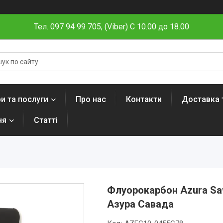
Тел. 097 94 99 705, (Viber) C 10.00 до 18.00
и та послуги
Про нас
Контакти
Доставка 
ня
Статті
Флуорокарбон Azura Sa
Азура Савада