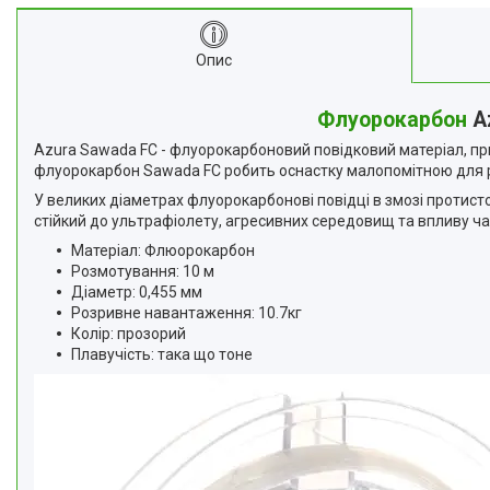
Опис
Флуорокарбон
Az
Azura Sawada FC - флуорокарбоновий повідковий матеріал, при
флуорокарбон Sawada FC робить оснастку малопомітною для ри
У великих діаметрах флуорокарбонові повідці в змозі протис
стійкий до ультрафіолету, агресивних середовищ та впливу час
Матеріал: Флюорокарбон
Розмотування: 10 м
Діаметр: 0,455 мм
Розривне навантаження: 10.7кг
Колір: прозорий
Плавучість: така що тоне