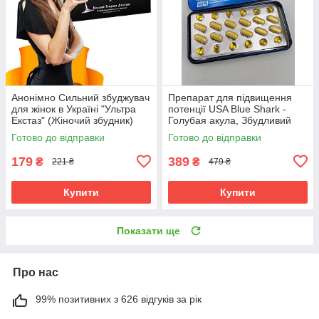
Анонімно Сильний збуджувач
Препарат для підвищення
для жінок в Україні "Ультра
потенції USA Blue Shark -
Екстаз" (Жіночий збудник)
Голубая акула, Збудливий
засіб для чоловіків
Готово до відправки
Готово до відправки
179
389
₴
₴
221 ₴
479 ₴
Купити
Купити
Показати ще
Про нас
99% позитивних з 626 відгуків за рік