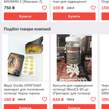
MAXMAN 2 (Максмен 2)
man для підвищення
Orig
60 капсул Капсули для
потенції чоловіків
Ран
750
169
159
₴
₴
199 ₴
підвищення потенції
збуд
MAXMAN
Купити
Купити
Подібні товари компанії
Black Gorilla ОРИГІНАЛ
Капсули для підвищення
Чорн
препарат для посилення
потенції WeniCk 60 шт
для 
потенції Чорна горила
(Препарат для потенції
6800
препарат для підвищення
Здоров'я чоловіка )
підв
390
649
395
₴
₴
450 ₴
750 ₴
потенції як віагра
Оригінал з США
Купити
Купити