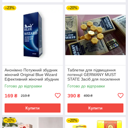
–23%
–20%
Анонімно Потужний збудник
Таблетки для підвищення
жіночий Original Blue Wizard
потенції GERMANY MUST
Ефективний жіночий збудник
STATE Засіб для посилення
краплі
Чоловічої потенції збудник
Готово до відправки
Готово до відправки
169
390
₴
₴
219 ₴
490 ₴
Купити
Купити
–20%
–20%