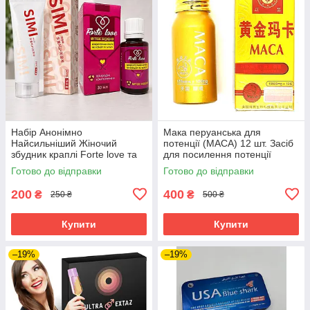
Набір Анонімно
Мака перуанська для
Найсильніший Жіночий
потенції (МАСА) 12 шт. Засіб
збудник краплі Forte love та
для посилення потенції
лубрикант SIMI 60ml
таблетки ОРИГІНАЛ
Готово до відправки
Готово до відправки
200
400
₴
₴
250 ₴
500 ₴
Купити
Купити
–19%
–19%