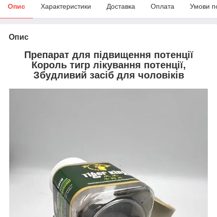
Опис
Характеристики
Доставка
Оплата
Умови п
Опис
Препарат для підвищення потенції
Король тигр лікування потенції,
Збудливий засіб для чоловіків