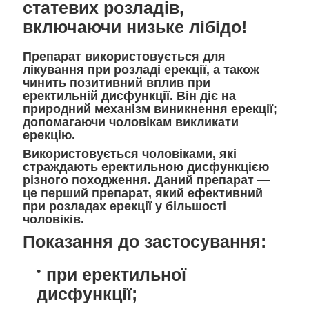
статевих розладів,
включаючи низьке лібідо!
Препарат використовується для
лікування при розладі ерекції, а також
чинить позитивний вплив при
еректильній дисфункції. Він діє на
природний механізм виникнення ерекції;
допомагаючи чоловікам викликати
ерекцію.
Використовується чоловіками, які
страждають еректильною дисфункцією
різного походження. Даний препарат ―
це перший препарат, який ефективний
при розладах ерекції у більшості
чоловіків.
Показання до застосування:
при еректильної
дисфункції;