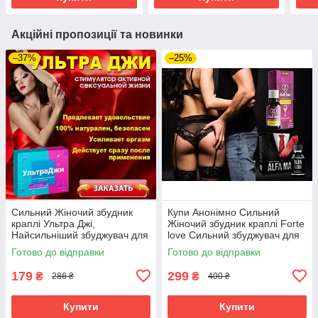
Акційні пропозиції та новинки
–37%
–25%
Сильний Жіночий збудник
Купи Анонімно Сильний
краплі Ультра Джі,
Жіночий збудник краплі Forte
Найсильніший збуджувач для
love Сильний збуджувач для
жінок для дівчини
жінок в Україні
Готово до відправки
Готово до відправки
179
299
₴
₴
286 ₴
400 ₴
Купити
Купити