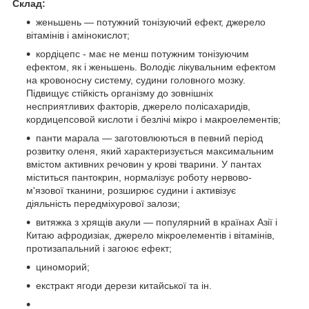
Склад:
женьшень ― потужний тонізуючий ефект, джерело
вітамінів і амінокислот;
кордіцепс - має не менш потужним тонізуючим
ефектом, як і женьшень. Володіє лікувальним ефектом
на кровоносну систему, судини головного мозку.
Підвищує стійкість організму до зовнішніх
несприятливих факторів, джерело полісахаридів,
кордицепсовой кислоти і безлічі мікро і макроелементів;
панти марала ― заготовлюються в певний період
розвитку оленя, який характеризується максимальним
вмістом активних речовин у крові тварини. У пантах
міститься пантокрин, нормалізує роботу нервово-
м'язової тканини, розширює судини і активізує
діяльність передміхурової залози;
витяжка з хрящів акули ― популярний в країнах Азії і
Китаю афродизіак, джерело мікроелементів і вітамінів,
протизапальний і загоює ефект;
циноморий;
екстракт ягоди дерези китайської та ін.