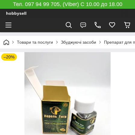
Тел. 097 94 99 705, (Viber) C 10.00 до 18.00
hobbysell
Товари та послуги
Збуджуючі засоби
Препарат для пі
–20%