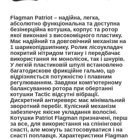
Flagman Patriot – надійна, легка,
абсолютно функціональна та доступна
безінерційна котушка, корпус та ротор
якої виконані з високоміцного пластику.
Має надійний та довговічний механізм на
1 шарикопідшипнику. Ролик лісоукладач
покритий нітридом титану і передбачає
використання як монолісок, так і шнурів.
У легкій пластиковій шпулі встановлено
багатодискове фрикційне гальмо, що
відрізняється потужністю і плавним
регулюванням. Завдяки комп'ютерному
балансуванню ротора при обертанні
котушки Tactic відсутні вібрації.
Дискретний антиреверс має мінімальний
зворотний перебіг. Кулісний механізм
забезпечує якісне укладання волосіні.
Котушки Patriot Flagman призначені, перш
за все, для використання на спінінгової
снасті, але можуть застосовуватися і на
снасті поплавця. Характеристики Flagman