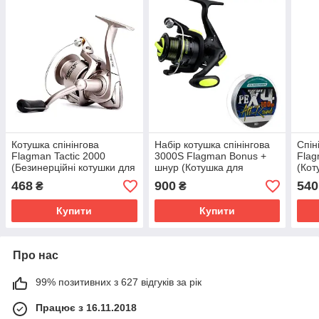
Котушка спінінгова
Набір котушка спінінгова
Спін
Flagman Tactic 2000
3000S Flagman Bonus +
Flag
(Безинерційні котушки для
шнур (Котушка для
(Кот
спінінга)
спінінга 3000)
3000
468
900
540
₴
₴
Купити
Купити
Про нас
99% позитивних з 627 відгуків за рік
Працює з 16.11.2018