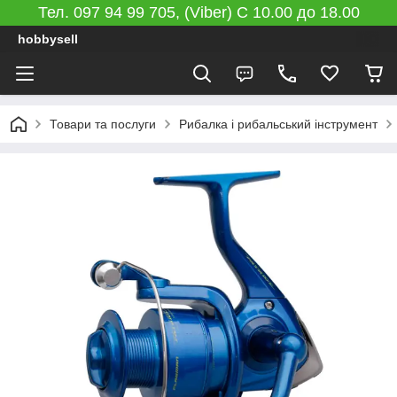
Тел. 097 94 99 705, (Viber) C 10.00 до 18.00
hobbysell
Товари та послуги
Рибалка і рибальський інструмент