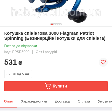
Котушка спінінгова 3000 Flagman Patriot
Spinning (Безинерційні котушки для спінінга)
Готово до відправки
Код: FPSR3000
Опт і роздріб
531
₴
526 ₴
від 5 шт.
Купити
Опис
Характеристики
Доставка
Оплата
Умови п