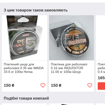
З цим товаром також замовляють
Плетений шнур для
Плетінка для риболовлі
Плет
риболовлі 0.35 мм WAIDA
0.16 мм INQUISITOR
рибо
33.6 кг 100м Нитка
11.00 кг 100м Шнур
0.4 
рибальська плетінка
рибальський (0.14 - 0.50)
Шнур
165
150
150
₴
₴
Подібні товари компанії