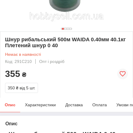
Шнур рибальський 500м WAIDA 0.40мм 40.1кг
Плетений шнур 0 40
Немає в наявності
Код: 291C210
Опт і роздріб
355
₴
350 ₴
від 5 шт.
Опис
Характеристики
Доставка
Оплата
Умови п
Опис