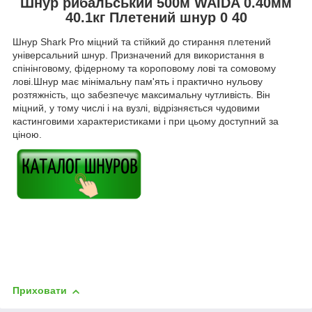
Шнур рибальський 500м WAIDA 0.40мм
40.1кг Плетений шнур 0 40
Шнур Shark Pro міцний та стійкий до стирання плетений
універсальний шнур. Призначений для використання в
спінінговому, фідерному та короповому лові та сомовому
лові.Шнур має мінімальну пам'ять і практично нульову
розтяжність, що забезпечує максимальну чутливість. Він
міцний, у тому числі і на вузлі, відрізняється чудовими
кастинговими характеристиками і при цьому доступний за
ціною.
Приховати