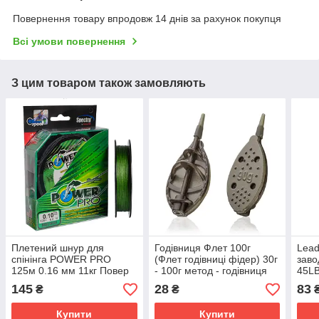
Повернення товару впродовж 14 днів за рахунок покупця
Всі умови повернення
З цим товаром також замовляють
Плетений шнур для
Годівниця Флет 100г
Lead
спінінга POWER PRO
(Флет годівниці фідер) 30г
заво
125м 0.16 мм 11кг Повер
- 100г метод - годівниця
45LB
Про плетений шнур для
метод для лову коропа
коро
145
28
83
₴
₴
риболовлі
(К170)
Купити
Купити