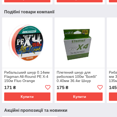
Подібні товари компанії
Рибальський шнур 0.14мм
Плетений шнур для
Риба
Flagman All-Round PE X-4
риболовлі 100м "Боябі"
мм 
150м Fluo Orange
0.40мм 36.4кг Шнур
135м
(Рибальський плетений
рибальський 4 жильний
шнур
171
175
145
₴
₴
шнур для спінінга)
Купити
Купити
Акційні пропозиції та новинки