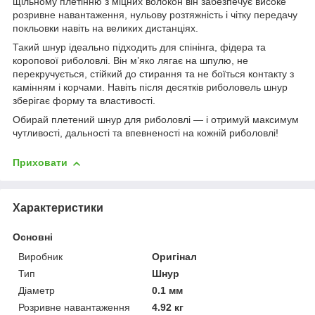
щільному плетінню з міцних волокон він забезпечує високе
розривне навантаження, нульову розтяжність і чітку передачу
покльовки навіть на великих дистанціях.
Такий шнур ідеально підходить для спінінга, фідера та
коропової риболовлі. Він м’яко лягає на шпулю, не
перекручується, стійкий до стирання та не боїться контакту з
камінням і корчами. Навіть після десятків риболовель шнур
зберігає форму та властивості.
Обирай плетений шнур для риболовлі — і отримуй максимум
чутливості, дальності та впевненості на кожній риболовлі!
Приховати
Характеристики
Основні
Виробник
Оригінал
Тип
Шнур
Діаметр
0.1 мм
Розривне навантаження
4.92 кг