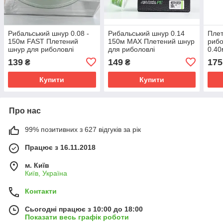
Рибальський шнур 0.08 -
Рибальський шнур 0.14
Плет
150м FAST Плетений
150м MAX Плетений шнур
рибо
шнур для риболовлі
для риболовлі
0.40
риба
139
149
175
₴
₴
Купити
Купити
Про нас
99% позитивних з 627 відгуків за рік
Працює з 16.11.2018
м. Київ
Київ, Україна
Контакти
Сьогодні працює з 10:00 до 18:00
Показати весь графік роботи