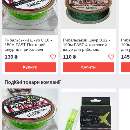
Рибальський шнур 0.10 -
Рибальський шнур 0.12 -
Риба
150м FAST Плетений
100м FAST 4 житловий
100
шнур для риболовлі
шнур для риболовлі
для 
139
110
145
₴
₴
Купити
Купити
Подібні товари компанії